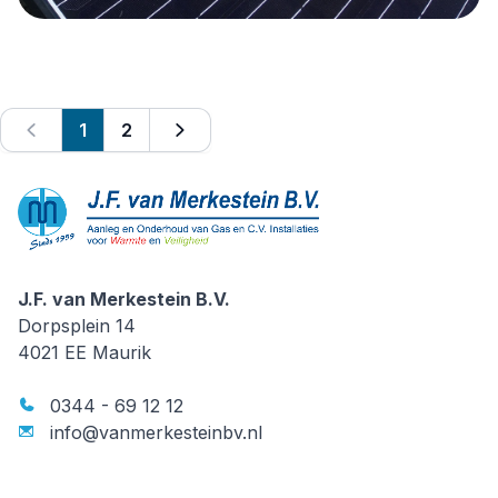
Woning Maurik voorzien van
nieuw heetwatersysteem
1
2
J.F. van Merkestein B.V.
J.F. van Merkestein B.V.
Dorpsplein 14
4021 EE
Maurik
0344 - 69 12 12
info@vanmerkesteinbv.nl