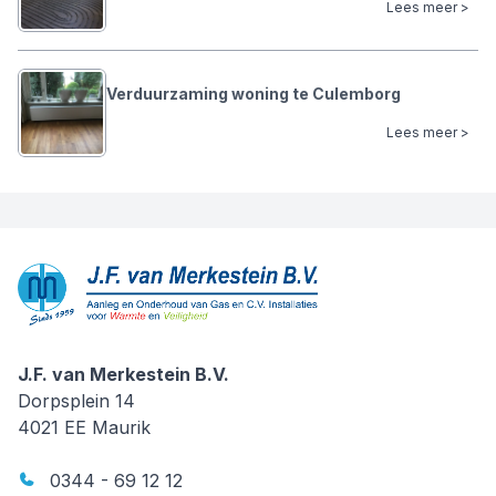
Lees meer >
Verduurzaming woning te Culemborg
Lees meer >
J.F. van Merkestein B.V.
J.F. van Merkestein B.V.
Dorpsplein 14
4021 EE
Maurik
0344 - 69 12 12