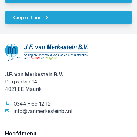
Koop of huur
J.F. van Merkestein B.V.
J.F. van Merkestein B.V.
Dorpsplein 14
4021 EE
Maurik
0344 - 69 12 12
info@vanmerkesteinbv.nl
Hoofdmenu