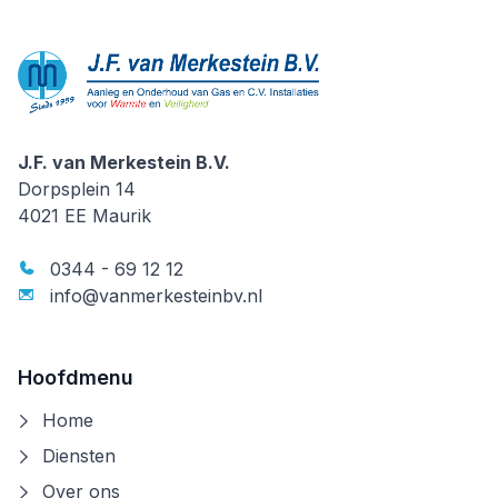
J.F. van Merkestein B.V.
J.F. van Merkestein B.V.
Dorpsplein 14
4021 EE
Maurik
0344 - 69 12 12
info@vanmerkesteinbv.nl
Hoofdmenu
Home
Diensten
Over ons