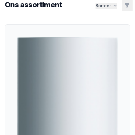
Ons assortiment
Filt
Sorteer
CV Ketels
Ketels