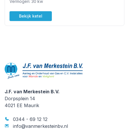
Vermogen: 30 kw
Bekijk ketel
J.F. van Merkestein B.V.
J.F. van Merkestein B.V.
Dorpsplein 14
4021 EE
Maurik
0344 - 69 12 12
info@vanmerkesteinbv.nl