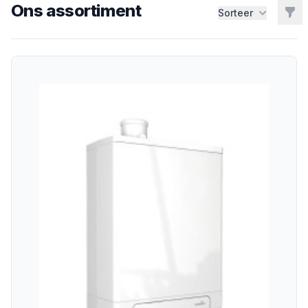
Ons assortiment
Filt
Sorteer
CV Ketels
Ketels