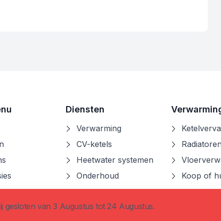
enu
Diensten
Verwarmin
Verwarming
Ketelverv
n
CV-ketels
Radiatore
ns
Heetwater systemen
Vloerverw
ies
Onderhoud
Koop of h
t
ij gesloten van 3 Augustus tot 24 Augustus.