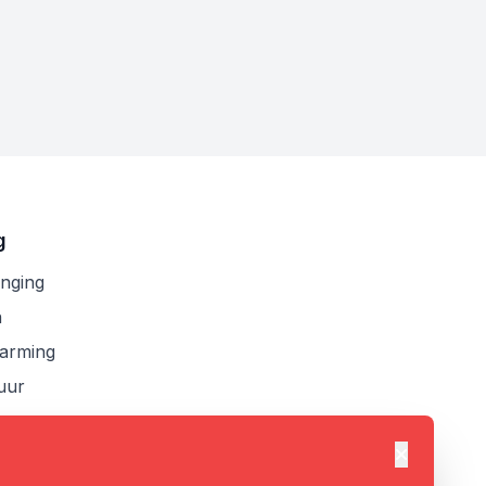
g
anging
n
arming
uur
Dismiss