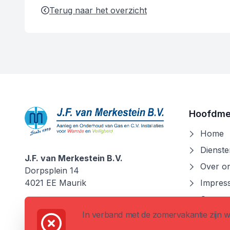
Terug naar het overzicht
Hoofdm
Home
Dienste
J.F. van Merkestein B.V.
Over o
J.F. van Merkestein B.V.
Dorpsplein 14
4021 EE
Maurik
Impress
Contac
0344 - 69 12 12
In verband met de zomervakantie zijn w
info@vanmerkesteinbv.nl