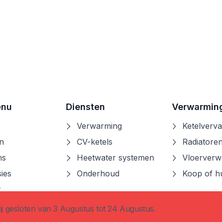
enu
Diensten
Verwarmin
Verwarming
Ketelverv
n
CV-ketels
Radiatore
ns
Heetwater systemen
Vloerverw
ies
Onderhoud
Koop of h
t
ij gesloten van 3 Augustus tot 24 Augustus.