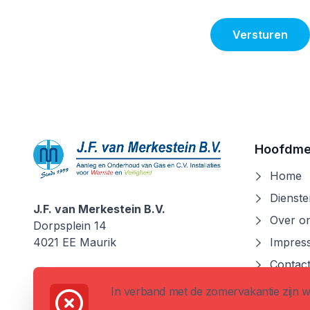
Versturen
Hoofdm
Home
Dienste
J.F. van Merkestein B.V.
Over o
J.F. van Merkestein B.V.
Dorpsplein 14
4021 EE
Maurik
Impress
Contac
0344 - 69 12 12
In verband met de zomervakantie zijn w
info@vanmerkesteinbv.nl