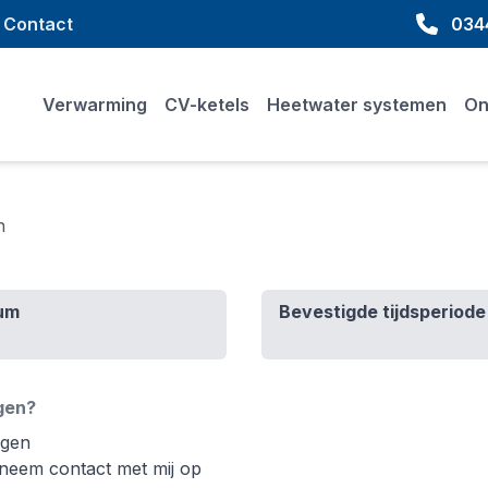
Contact
0344
Verwarming
CV-ketels
Heetwater systemen
On
n
um
Bevestigde tijdsperiode
gen?
igen
 neem contact met mij op