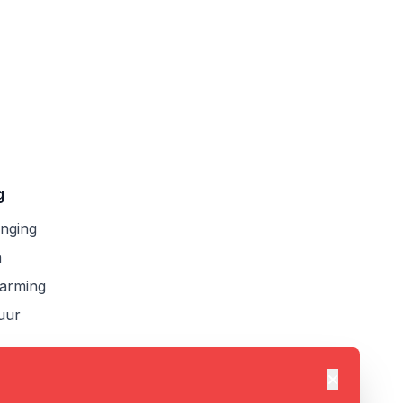
g
anging
n
arming
uur
Dismiss