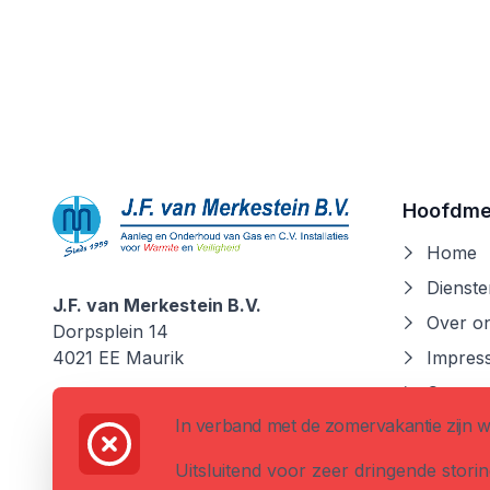
Hoofdm
Home
Dienste
J.F. van Merkestein B.V.
Over o
J.F. van Merkestein B.V.
Dorpsplein 14
4021 EE
Maurik
Impress
Contac
0344 - 69 12 12
In verband met de zomervakantie zijn w
info@vanmerkesteinbv.nl
Uitsluitend voor zeer dringende storin