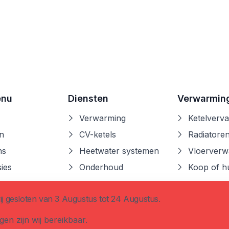
enu
Diensten
Verwarmin
Verwarming
Ketelverv
n
CV-ketels
Radiatore
ns
Heetwater systemen
Vloerverw
ies
Onderhoud
Koop of h
t
ij gesloten van 3 Augustus tot 24 Augustus.
gen zijn wij bereikbaar.