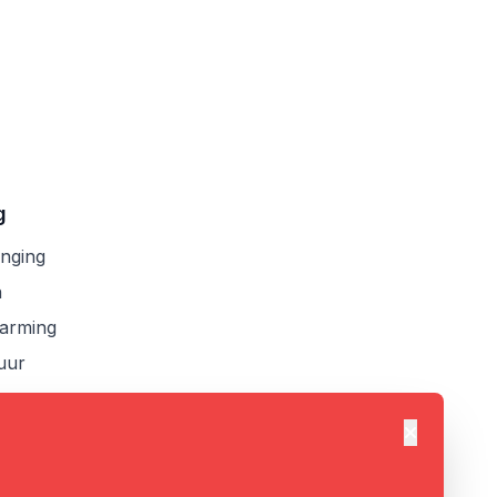
g
anging
n
arming
uur
Dismiss