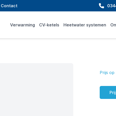
Contact
0344
Verwarming
CV-ketels
Heetwater systemen
On
Prijs op
Ketel inf
Pri