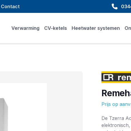
Contact
0344
Verwarming
CV-ketels
Heetwater systemen
On
Merk
Remeha
Prijs op aan
Ketel informat
De Tzerra Ac
elektronisch,