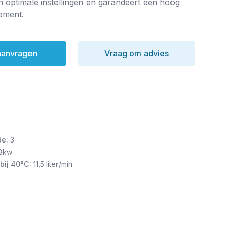
n optimale instellingen en garandeert een hoog
dement.
 aanvragen
Vraag om advies
de:
3
8kw
bij 40°C:
11,5 liter/min