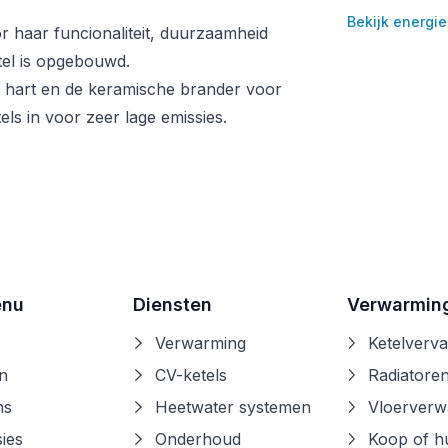
Bekijk energie
 haar funcionaliteit, duurzaamheid
tel is opgebouwd.
 hart en de keramische brander voor
ls in voor zeer lage emissies.
enu
Diensten
Verwarmin
Verwarming
Ketelverv
n
CV-ketels
Radiatore
ns
Heetwater systemen
Vloerverw
ies
Onderhoud
Koop of h