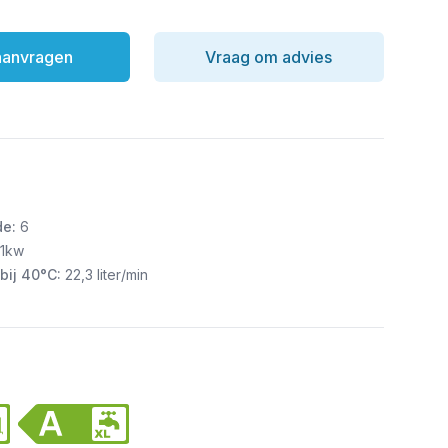
 aanvragen
Vraag om advies
de:
6
1kw
bij 40°C:
22,3 liter/min