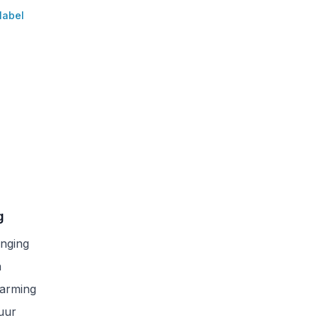
label
g
anging
n
arming
uur