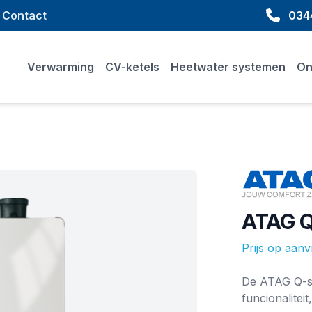
Contact
0344
Verwarming
CV-ketels
Heetwater systemen
On
Merk
ATAG Q
Prijs op aan
Ketel informat
De ATAG Q-se
funcionalitei