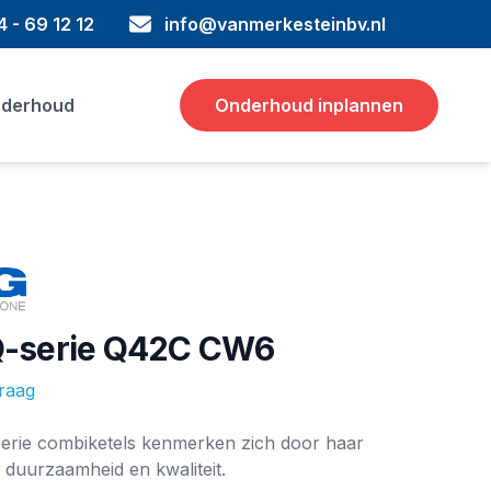
 - 69 12 12
info@vanmerkesteinbv.nl
derhoud
Onderhoud inplannen
-serie Q42C CW6
vraag
ie
rie combiketels kenmerken zich door haar
t, duurzaamheid en kwaliteit.