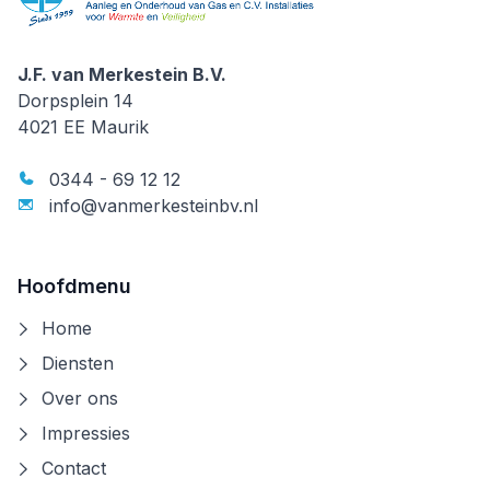
J.F. van Merkestein B.V.
J.F. van Merkestein B.V.
Dorpsplein 14
4021 EE
Maurik
0344 - 69 12 12
info@vanmerkesteinbv.nl
Hoofdmenu
Home
Diensten
Over ons
Impressies
Contact