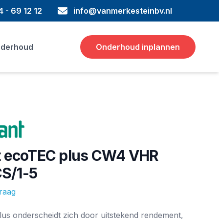
 - 69 12 12
info@vanmerkesteinbv.nl
derhoud
Onderhoud inplannen
nt ecoTEC plus CW4 VHR
S/1-5
vraag
ie
us onderscheidt zich door uitstekend rendement,