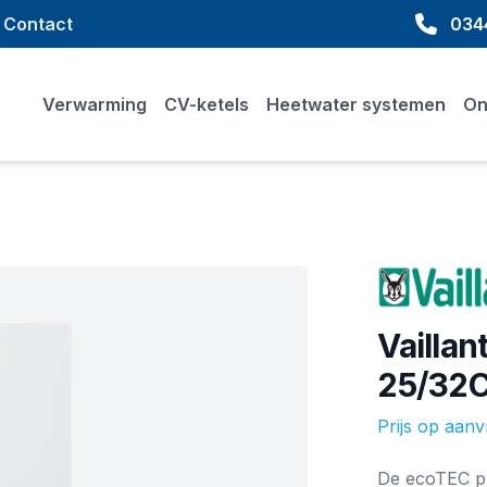
Contact
0344
Verwarming
CV-ketels
Heetwater systemen
On
Merk
Vailla
25/32C
Prijs op aan
Ketel informat
De ecoTEC pl