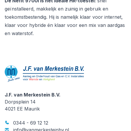
De Nefit 9700i is het ideale HR-toestel:
snel
geïnstalleerd, makkelijk en zuinig in gebruik en
toekomstbestendig. Hij is namelijk klaar voor internet,
klaar voor hybride én klaar voor een mix van aardgas
en waterstof.
J.F. van Merkestein B.V.
J.F. van Merkestein B.V.
Dorpsplein 14
4021 EE
Maurik
0344 - 69 12 12
info@vanmerkesteinbv.nl